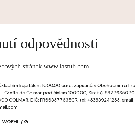
utí odpovědnosti
ebových stránek www.lastub.com
základním kapitálem 1000.00 euro, zapsaná v Obchodním a fire
e - Greffe de Colmar pod číslem 1000.00, Siret č. 8377635070
00 COLMAR, DIČ: FR66837763507, tel: +33389241233, email:
mail.com
: WOEHL / G..