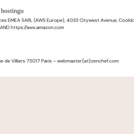
 hostingu
ces EMEA SARL (AWS Europe), 4033 Citywest Avenue, Cool
ELAND https://aws.amazon.com
e de Villiers 75017 Paris – webmaster{at}zenchef.com