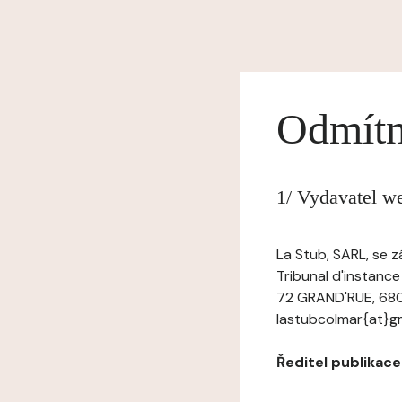
Odmítn
1/ Vydavatel w
La Stub, SARL, se 
Tribunal d'instanc
72 GRAND'RUE, 680
lastubcolmar{at}g
Ředitel publikace