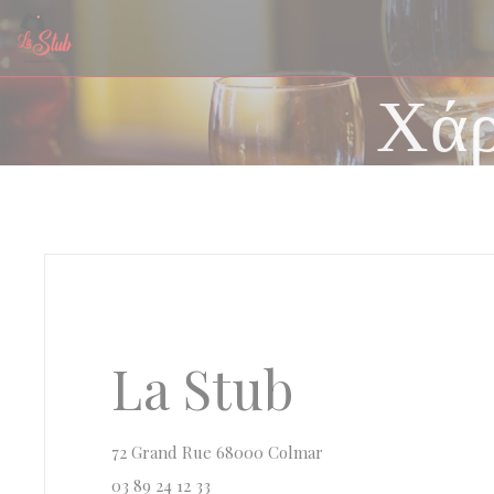
Πίνακας διαχείρισης "Μπισκότων" (Cookies)
Χάρ
La Stub
((ανοίγει σε νέο παράθυρ
72 Grand Rue 68000 Colmar
03 89 24 12 33