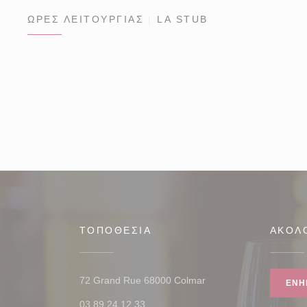
ΏΡΕΣ ΛΕΙΤΟΥΡΓΊΑΣ
LA STUB
ΤΟΠΟΘΕΣΊΑ
ΑΚΟΛ
((ανοίγει σε νέο παράθ
72 Grand Rue 68000 Colmar
ΕΝΗ
03 89 24 12 33