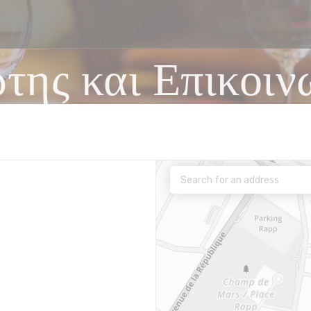
ΧΆΡΤ
((ΑΝΟΊΓ
της και Επικοιν
ο))