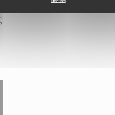
undefined
ς