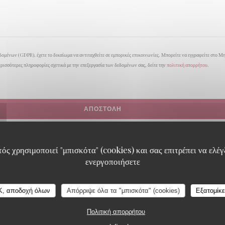
ομένων (GDPR), έχετε το δικαίωμα να αντιταχθείτε σε εμπορικές επικοινωνίες. Μπορείτε να εγγραφείτε στο Μ
ερισσότερες πληροφορίες σχετικά με την επεξεργασία των δεδομένων σας, δείτε την
πολιτική απορρήτου
.
ός χρησιμοποιεί "μπισκότα" (cookies) και σας επιτρέπει να ελέγξ
ενεργοποιήσετε
K, αποδοχή όλων
Απόρριψε όλα τα "μπισκότα" (cookies)
Εξατομίκ
Πολιτική απορρήτου