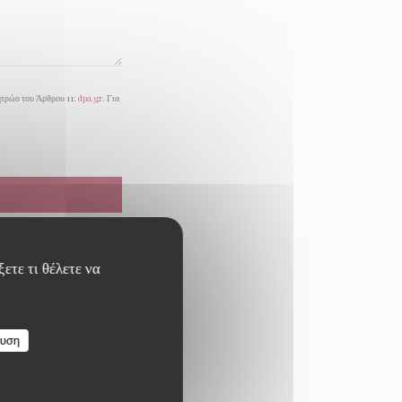
ητρώο του Άρθρου 11:
dpa.gr
. Για
ετε τι θέλετε να
ευση